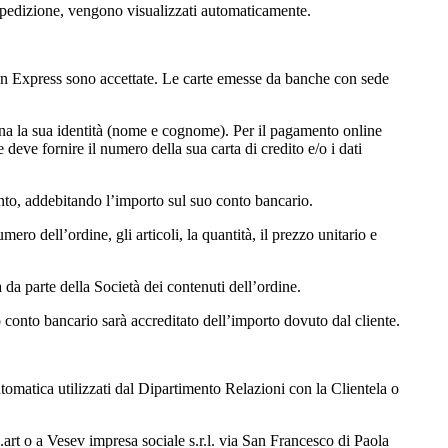
i spedizione, vengono visualizzati automaticamente.
ican Express sono accettate. Le carte emesse da banche con sede
iona la sua identità (nome e cognome). Per il pagamento online
e deve fornire il numero della sua carta di credito e/o i dati
o, addebitando l’importo sul suo conto bancario.
umero dell’ordine, gli articoli, la quantità, il prezzo unitario e
da parte della Società dei contenuti dell’ordine.
o conto bancario sarà accreditato dell’importo dovuto dal cliente.
automatica utilizzati dal Dipartimento Relazioni con la Clientela o
x.art o a Vesev impresa sociale s.r.l. via San Francesco di Paola