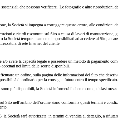
sostanziali che possono verificarsi. Le fotografie e altre riproduzioni de
one, la Società si impegna a correggere questo errore, alle condizioni de
ruzioni o ritardi riscontrati sul Sito a causa di lavori di manutenzione, g
 o la Società temporaneamente impossibilitati ad accedere al Sito, a causa
ttrezzatura di rete Internet del cliente.
nne e/o avere la capacità legale e possedere un metodo di pagamento come 
 accettati nei limiti delle scorte disponibili.
ettuare un ordine, sulla pagina delle informazioni del Sito che descrive c
possibilità di ordinarlo per la consegna futura entro il tempo specificato.
n sono più disponibili, la Società informerà il cliente con qualsiasi mezz
 sul Sito nell’ambito dell’ordine siano conformi a questi termini e condiz
mento.
Società sarà autorizzata, in termini di vendita al dettaglio, a rifiutare