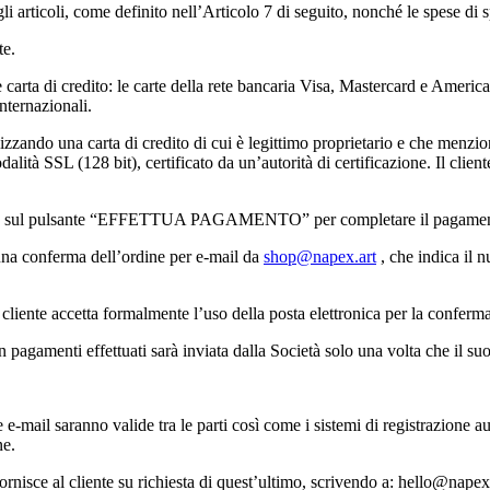
gli articoli, come definito nell’Articolo 7 di seguito, nonché le spese d
te.
 e carta di credito: le carte della rete bancaria Visa, Mastercard e Amer
internazionali.
ilizzando una carta di credito di cui è legittimo proprietario e che menz
lità SSL (128 bit), certificato da un’autorità di certificazione. Il client
 fa clic sul pulsante “EFFETTUA PAGAMENTO” per completare il pagament
 una conferma dell’ordine per e-mail da
shop@napex.art
, che indica il n
iente accetta formalmente l’uso della posta elettronica per la conferma 
 pagamenti effettuati sarà inviata dalla Società solo una volta che il su
e e-mail saranno valide tra le parti così come i sistemi di registrazione 
ne.
i fornisce al cliente su richiesta di quest’ultimo, scrivendo a: hello@nape