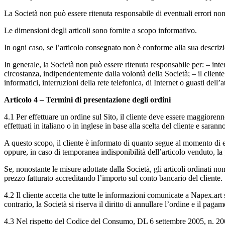
La Società non può essere ritenuta responsabile di eventuali errori non 
Le dimensioni degli articoli sono fornite a scopo informativo.
In ogni caso, se l’articolo consegnato non è conforme alla sua descrizi
In generale, la Società non può essere ritenuta responsabile per: – inter
circostanza, indipendentemente dalla volontà della Società; – il cliente
informatici, interruzioni della rete telefonica, di Internet o guasti dell’a
Articolo 4 – Termini di presentazione degli ordini
4.1 Per effettuare un ordine sul Sito, il cliente deve essere maggiore
effettuati in italiano o in inglese in base alla scelta del cliente e saranno
A questo scopo, il cliente è informato di quanto segue al momento di eff
oppure, in caso di temporanea indisponibilità dell’articolo venduto, la 
Se, nonostante le misure adottate dalla Società, gli articoli ordinati no
prezzo fatturato accreditando l’importo sul conto bancario del cliente.
4.2 Il cliente accetta che tutte le informazioni comunicate a Napex.art
contrario, la Società si riserva il diritto di annullare l’ordine e il paga
4.3 Nel rispetto del Codice del Consumo, DL 6 settembre 2005, n. 206 la 