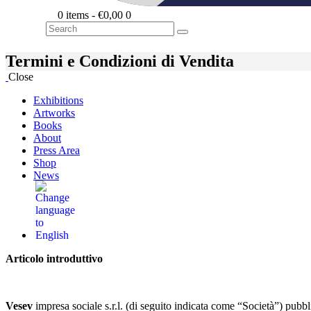
0 items
-
€0,00
0
Search
Termini e Condizioni di Vendita
Close
Exhibitions
Artworks
Books
About
Press Area
Shop
News
Articolo introduttivo
Vesev
impresa sociale s.r.l. (di seguito indicata come “Società”) pubblic