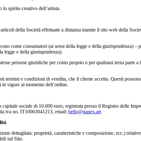
lo spirito creativo dell’artista.
 articoli della Società effettuate a distanza tramite il sito web della Soc
scono come consumatori (ai sensi della legge e della giurisprudenza) – pe
lla legge e della giurisprudenza).
stesse persone giuridiche per conto proprio o per qualsiasi terza parte a 
esti termini e condizioni di vendita, che il cliente accetta. Questi posso
lli in vigore al momento dell’ordine.
un capitale sociale di 10.000 euro, registrata presso il Registro delle Im
ita iva no. IT10063041213, email:
hello@napex.art
lità
ne dettagliata: proprietà, caratteristiche e composizione, ecc.) relative a 
ili sul Sito.