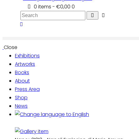
0 items
-
€0,00
0
Search
Close
Exhibitions
Artworks
Books
About
Press Area
Shop
News