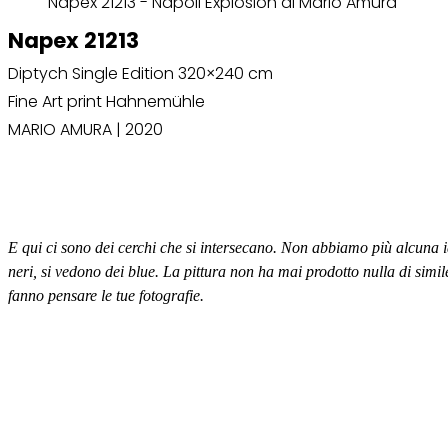
Napex 21213 - Napoli Explosion di Mario Amura
Napex 21213
Diptych Single Edition 320×240 cm
Fine Art print Hahnemühle
MARIO AMURA | 2020
E qui ci sono dei cerchi che si intersecano. Non abbiamo più alcuna ide
neri, si vedono dei blue. La pittura non ha mai prodotto nulla di simile
fanno pensare le tue fotografie.