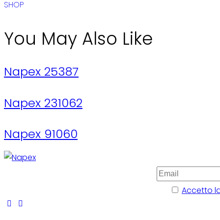
SHOP
You May Also Like
Napex 25387
Napex 231062
Napex 91060
Accetto la
facebook-
instagram
twitter-
tik-
1
x
tok