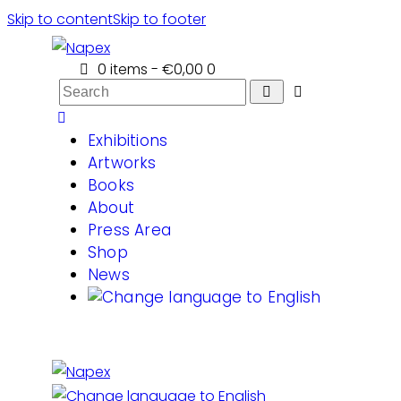
Skip to content
Skip to footer
0 items
-
€0,00
0
Search
Exhibitions
Artworks
Books
About
Press Area
Shop
News