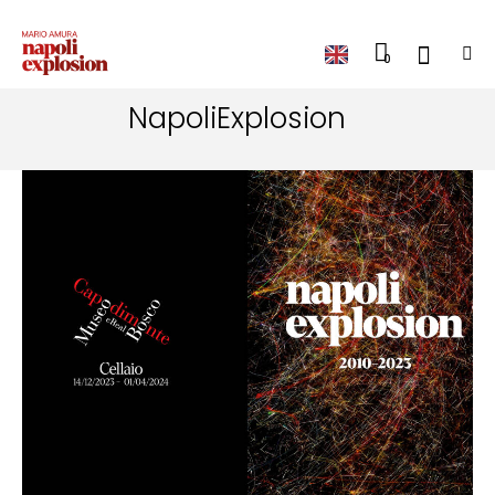
0
NapoliExplosion