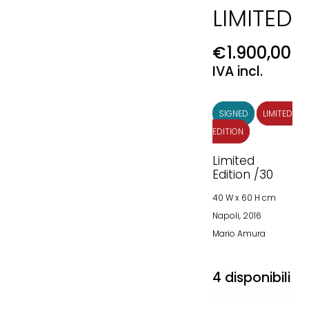
LIMITED
€
1.900,00
IVA incl.
SIGNED
LIMITED
EDITION
Limited
Edition /30
40 W x 60 H cm
Napoli, 2016
Mario Amura
4 disponibili