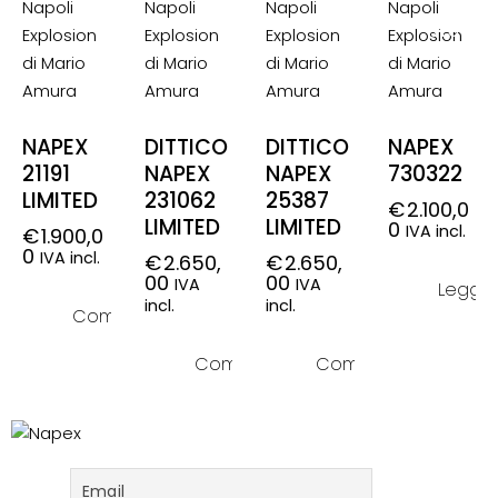
OF
STOCK
NAPEX
DITTICO
DITTICO
NAPEX
21191
NAPEX
NAPEX
730322
LIMITED
231062
25387
€
2.100,0
LIMITED
LIMITED
0
IVA incl.
€
1.900,0
0
IVA incl.
€
2.650,
€
2.650,
00
00
IVA
IVA
Leggi 
incl.
incl.
Compra ora
Compra ora
Compra ora