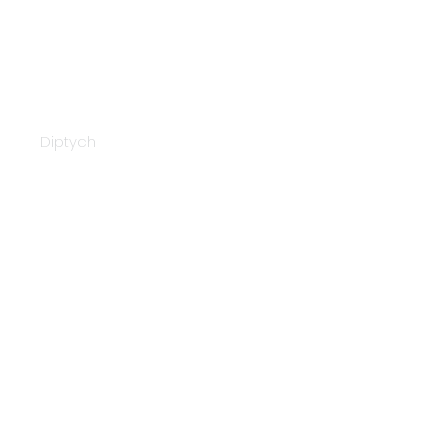
Napex 24188
Diptych
Napex 231062