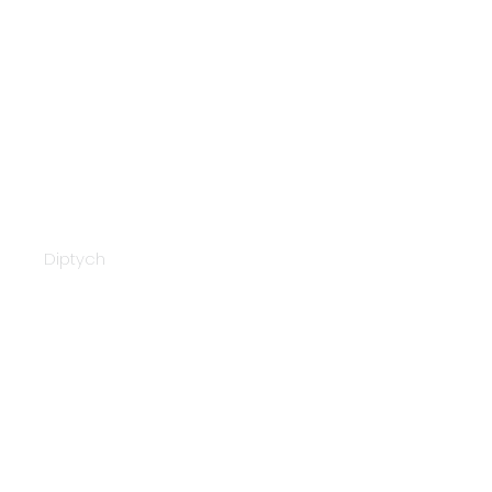
Napex 91060
Diptych