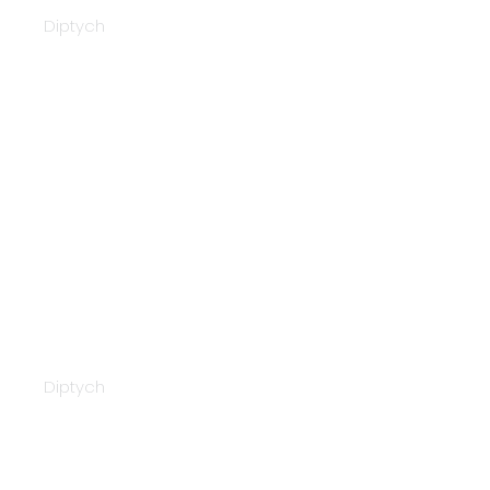
Diptych
Napex 25340
Diptych