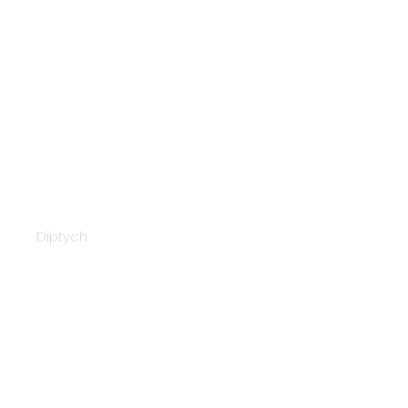
Napex 21268
Diptych