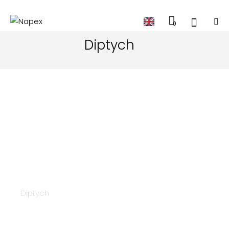
0
Diptych
Napex 25387
Diptych